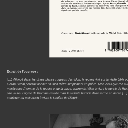
Extrait de l’ouvrage :
(…) Allongé dans les draps blancs rugueux d’amidon, le regard rivé sur la vieille bible pos
Göran Ström pourrait donner l’illusion d’être simplement en prière. Mais celui que l’on
marécages l’homme de la foudre et de la glace, apprenait hélas à vivre le sursis de l
plus la lueur tigrée de l’homme révolté mais le velouté humide d’une larme en déclin (…)
continuer au petit matin à vivre la lumière de l’Esprit…