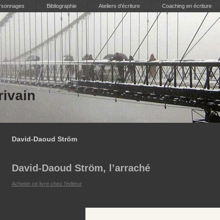
ersonnages
Bibliographie
Ateliers d’écriture
Coaching en écriture
rivain
David-Daoud Ström
David-Daoud Ström, l’arraché
Acheter ce livre chez l’éditeur