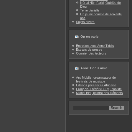
Nûr al Nûr, Farid, Oubliés de
Dieu
Terre plurielle
Un jeune homme de soixante
ans
Sujets divers
On en parle
Entretien avec Anne Tiddis
Extraits de presse
Courrier des lecteurs
Anne Tiddis aime
Ars Mobilis, organisateur de
festivals de musique
Editions présences Africaine
François-Frédéric Guy, Pianiste
Michel Biot, peintre des éléments