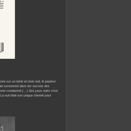
ée sur un lutrin en bois noir, le pasteur
 avait surnommé dans les secrets des
’homme condamné.(…) Ses yeux noirs n’ont
 La nuit était son unique chemin pour