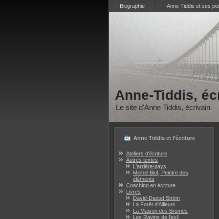
Biographie
Anne Tiddis et ses p
Anne-Tiddis, éc
Le site d'Anne Tiddis, écrivain
Anne Tiddis et l’écriture
Ateliers d'écriture
Autres textes
L'arrière-pays
Michel Biot, Peintre des
éléments
Coaching en écriture
Livres
David-Daoud Ström
La Forêt d'Ailleurs
La Maison des Brumes
Les Ravins de l'exil