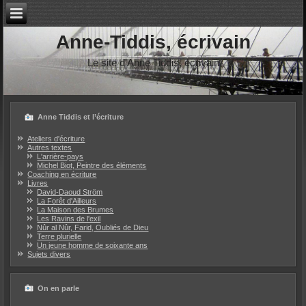
Anne-Tiddis, écrivain
Le site d'Anne Tiddis, écrivain
Anne Tiddis et l’écriture
Ateliers d'écriture
Autres textes
L'arrière-pays
Michel Biot, Peintre des éléments
Coaching en écriture
Livres
David-Daoud Ström
La Forêt d'Ailleurs
La Maison des Brumes
Les Ravins de l'exil
Nûr al Nûr, Farid, Oubliés de Dieu
Terre plurielle
Un jeune homme de soixante ans
Sujets divers
On en parle