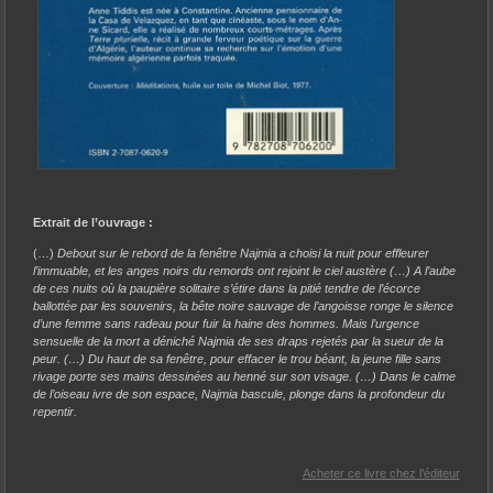
Extrait de l’ouvrage :
(…)
Debout sur le rebord de la fenêtre Najmia a choisi la nuit pour effleurer
l’immuable, et les anges noirs du remords ont rejoint le ciel austère (…) A l’aube
de ces nuits où la paupière solitaire s’étire dans la pitié tendre de l’écorce
ballottée par les souvenirs, la bête noire sauvage de l’angoisse ronge le silence
d’une femme sans radeau pour fuir la haine des hommes. Mais l’urgence
sensuelle de la mort a déniché Najmia de ses draps rejetés par la sueur de la
peur. (…) Du haut de sa fenêtre, pour effacer le trou béant, la jeune fille sans
rivage porte ses mains dessinées au henné sur son visage. (…) Dans le calme
de l’oiseau ivre de son espace, Najmia bascule, plonge dans la profondeur du
repentir.
Acheter ce livre chez l’éditeur