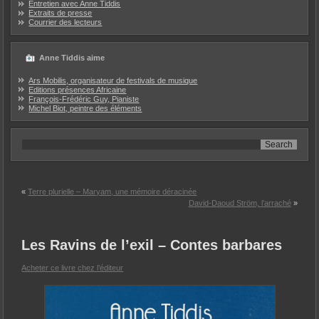
Entretien avec Anne Tiddis
Extraits de presse
Courrier des lecteurs
Anne Tiddis aime
Ars Mobilis, organisateur de festivals de musique
Editions présences Africaine
François-Frédéric Guy, Pianiste
Michel Biot, peintre des éléments
«
Terre plurielle – Maryam, une mémoire déracinée
David-Daoud Ström, l’arraché
»
Les Ravins de l’exil – Contes barbares
Acheter ce livre chez l’éditeur