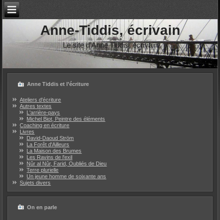
Anne-Tiddis, écrivain
Le site d'Anne Tiddis, écrivain
Anne Tiddis et l’écriture
Ateliers d'écriture
Autres textes
L'arrière-pays
Michel Biot, Peintre des éléments
Coaching en écriture
Livres
David-Daoud Ström
La Forêt d'Ailleurs
La Maison des Brumes
Les Ravins de l'exil
Nûr al Nûr, Farid, Oubliés de Dieu
Terre plurielle
Un jeune homme de soixante ans
Sujets divers
On en parle