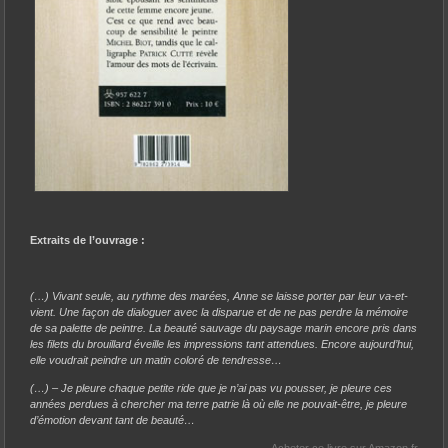
Extraits de l’ouvrage :
(…) Vivant seule, au rythme des marées, Anne se laisse porter par leur va-et-
vient. Une façon de dialoguer avec la disparue et de ne pas perdre la mémoire
de sa palette de peintre. La beauté sauvage du paysage marin encore pris dans
les filets du brouillard éveille les impressions tant attendues. Encore aujourd’hui,
elle voudrait peindre un matin coloré de tendresse…
(…) – Je pleure chaque petite ride que je n’ai pas vu pousser, je pleure ces
années perdues à chercher ma terre patrie là où elle ne pouvait-être, je pleure
d’émotion devant tant de beauté…
Acheter ce livre sur Amazon.fr