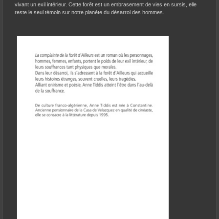
vivant un exil intérieur. Cette forêt est un embrasement de vies en sursis, elle
reste le seul témoin sur notre planète du désarroi des hommes.