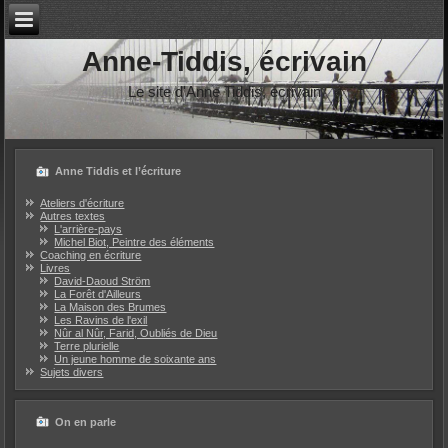
Anne-Tiddis, écrivain
Le site d'Anne Tiddis, écrivain
Anne Tiddis et l’écriture
Ateliers d'écriture
Autres textes
L'arrière-pays
Michel Biot, Peintre des éléments
Coaching en écriture
Livres
David-Daoud Ström
La Forêt d'Ailleurs
La Maison des Brumes
Les Ravins de l'exil
Nûr al Nûr, Farid, Oubliés de Dieu
Terre plurielle
Un jeune homme de soixante ans
Sujets divers
On en parle