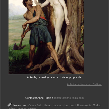
A Aubia, hamadryade en exil de sa propre vie.
Acheter ce livre chez l’éditeur
Contacter Anne Tiddis :
contact@anne-tiddis.com
Marqué avec
Arbres
,
Avila
,
Chêne
,
Espagne
,
Exil
,
Forêt
,
Hamadryade
,
Madrid
,
Poésie
,
Progérie
,
Roman