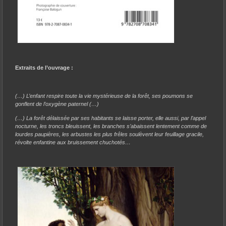
Extraits de l’ouvrage :
(…) L’enfant respire toute la vie mystérieuse de la forêt, ses poumons se
gonflent de l’oxygène paternel (…)
(…) La forêt délaissée par ses habitants se laisse porter, elle aussi, par l’appel
nocturne, les troncs bleuissent, les branches s’abaissent lentement comme de
lourdes paupières, les arbustes les plus frêles soulèvent leur feuillage gracile,
révolte enfantine aux bruissement chuchotés…