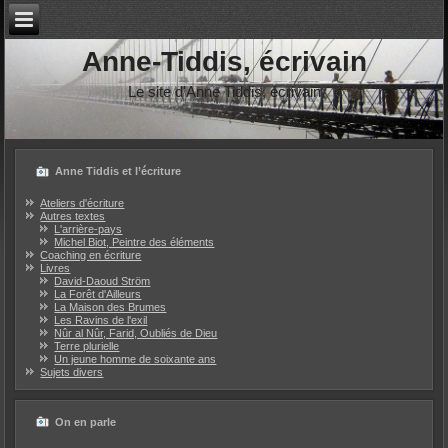
Anne-Tiddis, écrivain
Le site d'Anne Tiddis, écrivain
Anne Tiddis et l’écriture
Ateliers d'écriture
Autres textes
L'arrière-pays
Michel Biot, Peintre des éléments
Coaching en écriture
Livres
David-Daoud Ström
La Forêt d'Ailleurs
La Maison des Brumes
Les Ravins de l'exil
Nûr al Nûr, Farid, Oubliés de Dieu
Terre plurielle
Un jeune homme de soixante ans
Sujets divers
On en parle