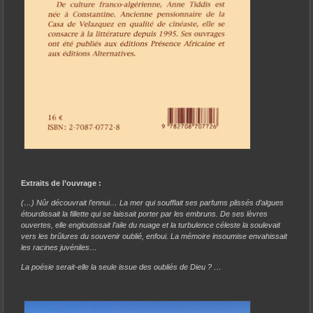
Extraits de l’ouvrage :
(…) Nûr découvrait l’ennui… La mer qui soufflait ses parfums plissés d’algues
étourdissait la fillette qui se laissait porter par les embruns. De ses lèvres
ouvertes, elle engloutissait l’aile du nuage et la turbulence céleste la soulevait
vers les brûlures du souvenir oublié, enfoui. La mémoire insoumise envahissait
les racines juvéniles…
La poésie serait-elle la seule issue des oubliés de Dieu ? …