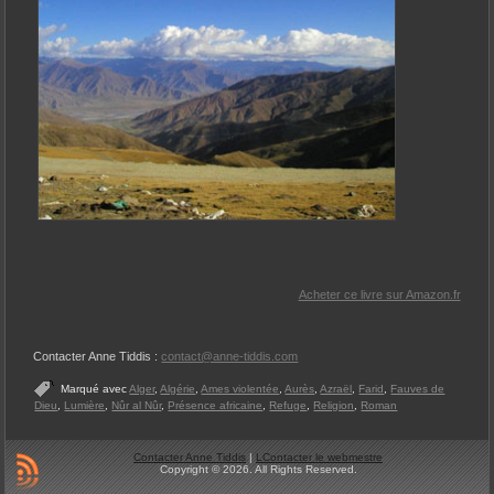
Acheter ce livre sur Amazon.fr
Contacter Anne Tiddis :
contact@anne-tiddis.com
Marqué avec
Alger
,
Algérie
,
Ames violentée
,
Aurès
,
Azraël
,
Farid
,
Fauves de
Dieu
,
Lumière
,
Nûr al Nûr
,
Présence africaine
,
Refuge
,
Religion
,
Roman
Contacter Anne Tiddis
|
LContacter le webmestre
Copyright © 2026. All Rights Reserved.