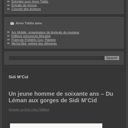
Entretien avec Anne Tiddis
Extraits de presse
Courrier des lecteurs
Anne Tiddis aime
Ars Mobilis, organisateur de festivals de musique
Editions présences Africaine
François-Frédéric Guy, Pianiste
Michel Biot, peintre des éléments
Sidi M’Cid
Un jeune homme de soixante ans – Du
Léman aux gorges de Sidi M’Cid
Acheter ce livre chez l’éditeur