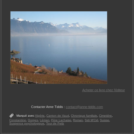
Acheter ce livre chez l’éditeur
Contacter Anne Tiddis :
contact@anne-tiddis.com
Marqué avec
Algérie
,
Canton de Vaud
,
Chronique familiale
,
Cimetière
,
Constantine
,
Gorges
,
Léman
,
Père Lachaise
,
Roman
,
Sidi M'Cid
,
Suisse
,
Suspence psychologique
,
Tour de Peilz