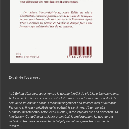
Extrait de l’ouvrage :
(…) Enfant déjà, pour lutter contre le dogme familial de chrétiens bien pensants,
la découverte du « cerveau noir » l’aidait à apaiser un tempérament ardent. Le
soir, dans un cahier secret, il recopiait sagement ces univers clos et sombres.
Par contre, l’instant privilégié qui précédait le sentiment d’intemporalité
qu’impliquait l’état amoureux, cet « avant », avait toujours été son attraction, sa
fascination. Ce qu’il avait toujours craint était le prolongement lyrique de cet
instant où l’exclusivité aimante de l’objet pouvait suggérer l’exclusivité de
l’amour…