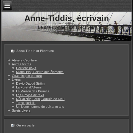
Anne-Tiddis, écrivain
Le site d'Anne Tiddis, écrivain
Anne Tiddis et l’écriture
Ateliers d'écriture
Autres textes
L'arrière-pays
Michel Biot, Peintre des éléments
Coaching en écriture
Livres
David-Daoud Ström
La Forêt d'Ailleurs
La Maison des Brumes
Les Ravins de l'exil
Nûr al Nûr, Farid, Oubliés de Dieu
Terre plurielle
Un jeune homme de soixante ans
Sujets divers
On en parle