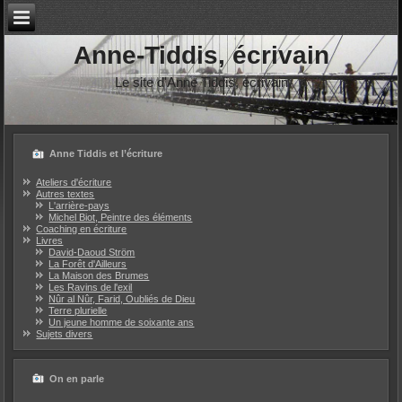
Anne-Tiddis, écrivain
Le site d'Anne Tiddis, écrivain
Anne Tiddis et l’écriture
Ateliers d'écriture
Autres textes
L'arrière-pays
Michel Biot, Peintre des éléments
Coaching en écriture
Livres
David-Daoud Ström
La Forêt d'Ailleurs
La Maison des Brumes
Les Ravins de l'exil
Nûr al Nûr, Farid, Oubliés de Dieu
Terre plurielle
Un jeune homme de soixante ans
Sujets divers
On en parle