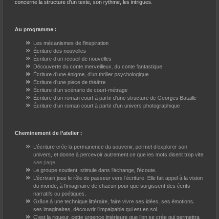
concerne la structure d’un texte, son rythme, les intrigues.
Au programme :
Les mécanismes de l’inspiration
Écriture des nouvelles
Écriture d’un recueil de nouvelles
Découverte du conte merveilleux, du conte fantastique
Écriture d’une énigme, d’un thriller psychologique
Écriture d’une pièce de théâtre
Écriture d’un scénario de court-métrage
Écriture d’un roman court à partir d’une structure de Georges Bataille
Écriture d’un roman court à partir d’un univers photographique
Cheminement de l’atelier :
L’écriture crée la permanence du souvenir, permet d’explorer son
univers, et donne à percevoir autrement ce que les mots disent trop vite
see page
.
Le groupe soutient, stimule dans l’échange, l’écoute.
L’écrivain joue le rôle de passeur vers l’écriture. Elle fait appel à la vision
du monde, à l’imaginaire de chacun pour que surgissent des écrits
narratifs ou poétiques.
Grâce à une technique littéraire, faire vivre ses idées, ses émotions,
ses imaginaires, découvrir l’impalpable qui est en soi.
C’est la rigueur, cette urgence intérieure que l’on se crée qui permettra