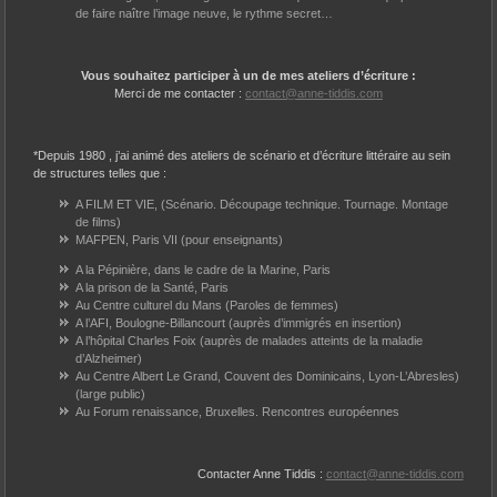
de faire naître l’image neuve, le rythme secret…
Vous souhaitez participer à un de mes ateliers d’écriture :
Merci de me contacter :
contact@anne-tiddis.com
*Depuis 1980 , j’ai animé des ateliers de scénario et d’écriture littéraire au sein
de structures telles que :
A FILM ET VIE, (Scénario. Découpage technique. Tournage. Montage
de films)
MAFPEN, Paris VII (pour enseignants)
A la Pépinière, dans le cadre de la Marine, Paris
A la prison de la Santé, Paris
Au Centre culturel du Mans (Paroles de femmes)
A l’AFI, Boulogne-Billancourt (auprès d’immigrés en insertion)
A l’hôpital Charles Foix (auprès de malades atteints de la maladie
d’Alzheimer)
Au Centre Albert Le Grand, Couvent des Dominicains, Lyon-L’Abresles)
(large public)
Au Forum renaissance, Bruxelles. Rencontres européennes
Contacter Anne Tiddis :
contact@anne-tiddis.com