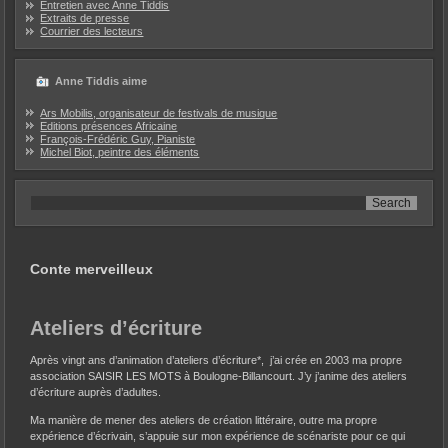
Entretien avec Anne Tiddis
Extraits de presse
Courrier des lecteurs
Anne Tiddis aime
Ars Mobilis, organisateur de festivals de musique
Editions présences Africaine
François-Frédéric Guy, Pianiste
Michel Biot, peintre des éléments
Conte merveilleux
Ateliers d’écriture
Après vingt ans d’animation d’ateliers d’écriture*, j’ai crée en 2003 ma propre
association SAISIR LES MOTS à Boulogne-Billancourt. J’y j’anime des ateliers
d’écriture auprès d’adultes.
Ma manière de mener des ateliers de création littéraire, outre ma propre
expérience d’écrivain, s’appuie sur mon expérience de scénariste pour ce qui