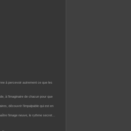
onne à percevoir autrement ce que les
monde, à l’imaginaire de chacun pour que
ires, découvrir l’impalpable qui est en
e naître l’image neuve, le rythme secret…