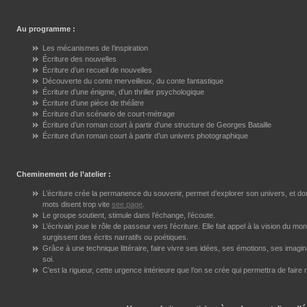
Au programme :
Les mécanismes de l’inspiration
Écriture des nouvelles
Écriture d’un recueil de nouvelles
Découverte du conte merveilleux, du conte fantastique
Écriture d’une énigme, d’un thriller psychologique
Écriture d’une pièce de théâtre
Écriture d’un scénario de court-métrage
Écriture d’un roman court à partir d’une structure de Georges Bataille
Écriture d’un roman court à partir d’un univers photographique
Cheminement de l’atelier :
L’écriture crée la permanence du souvenir, permet d’explorer son univers, et d
mots disent trop vite
see page
.
Le groupe soutient, stimule dans l’échange, l’écoute.
L’écrivain joue le rôle de passeur vers l’écriture. Elle fait appel à la vision du 
surgissent des écrits narratifs ou poétiques.
Grâce à une technique littéraire, faire vivre ses idées, ses émotions, ses imagina
soi.
C’est la rigueur, cette urgence intérieure que l’on se crée qui permettra de fair