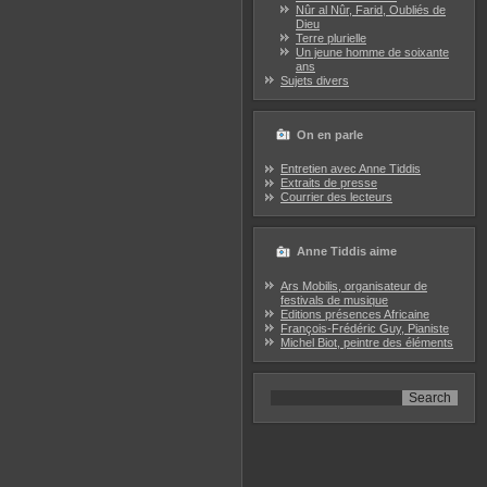
Nûr al Nûr, Farid, Oubliés de
Dieu
Terre plurielle
Un jeune homme de soixante
ans
Sujets divers
On en parle
Entretien avec Anne Tiddis
Extraits de presse
Courrier des lecteurs
Anne Tiddis aime
Ars Mobilis, organisateur de
festivals de musique
Editions présences Africaine
François-Frédéric Guy, Pianiste
Michel Biot, peintre des éléments