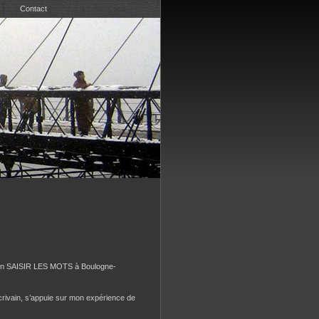
Contact
iation SAISIR LES MOTS à Boulogne-
crivain, s’appuie sur mon expérience de