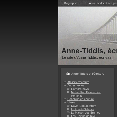
Biographie
Anne Tiddis et ses p
Anne-Tiddis, éc
Le site d'Anne Tiddis, écrivain
Anne Tiddis et l’écriture
Ateliers d'écriture
Autres textes
L'arrière-pays
Michel Biot, Peintre des
éléments
Coaching en écriture
Livres
David-Daoud Ström
La Forêt d'Ailleurs
La Maison des Brumes
Les Ravins de l'exil